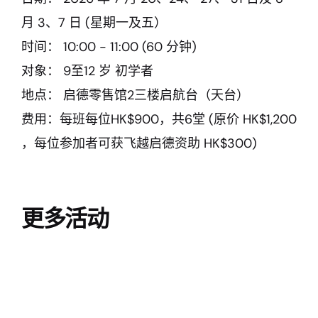
月 3、7 日 (星期一及五）
时间： 10:00 - 11:00 (60 分钟)
对象： 9至12 岁 初学者
地点： 启德零售馆2三楼启航台（天台）
费用：每班每位HK$900，共6堂 (原价 HK$1,200
，每位参加者可获飞越启德资助 HK$300)
更多活动