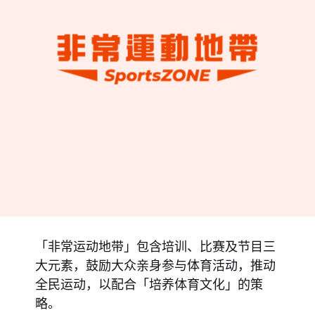
「非常运动地带」包含培训、比赛及节目三
大元素，鼓励大众亲身参与体育活动，推动
全民运动，以配合「培养体育文化」的策
略。