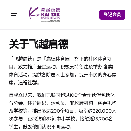
登记会员
关于飞越启德
「飞越启德」是「启德体育园」旗下的社区体育项
目，致力推广全民运动，积极支持创建及举办 各类
体育活动，提供各阶层人士参加，提升市民的身心健
康，造福社群。
自成立以来，我们已联同超过100个合作伙伴包括体
育总会、体育组织、运动员、非政府机构、慈善机构
及学校等，推出多达200个项目，吸引约220,000人
次参与，更探访逾82间中小学校，接触近13,700名
学生，鼓励他们认识不同运动。