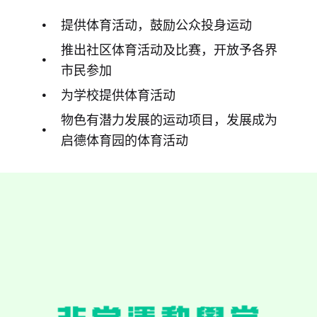
提供体育活动，鼓励公众投身运动
推出社区体育活动及比赛，开放予各界
市民参加
为学校提供体育活动
物色有潜力发展的运动项目，发展成为
启德体育园的体育活动