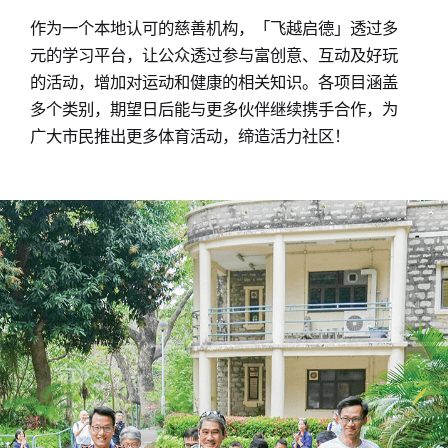
作为一个本地认可的慈善机构，「飞越启德」透过多
元的学习平台，让公众透过参与富创意、互动及好玩
的活动，增加对运动和健康的相关知识。各项目涵盖
多个类别，期望日后能与更多伙伴继续携手合作，为
广大市民推出更多体育活动，缔造活力社区！