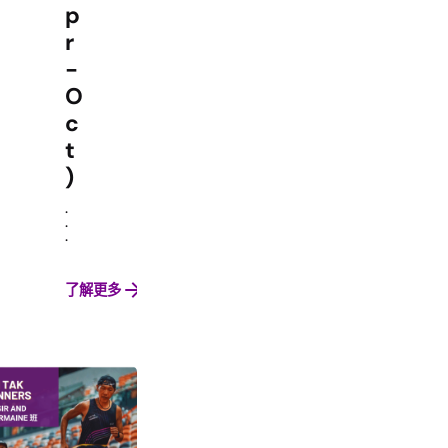
p
r
-
O
c
t
)
.
.
.
了解更多