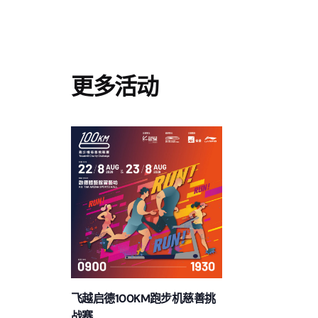
更多活动
飞越启德100KM跑步机慈善挑
战赛