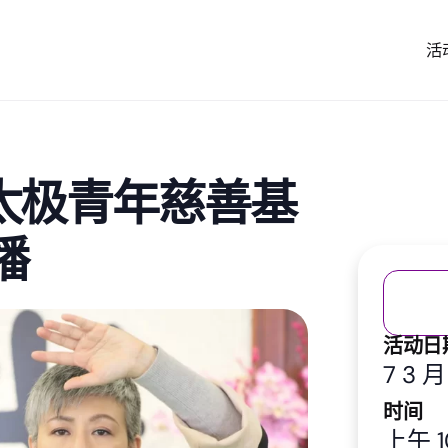
活
港太极青年慈善基
播
活动日
7 3 月
时间
上午 1