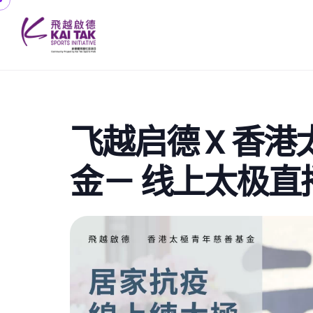
飞越启德 X 香
金－ 线上太极直