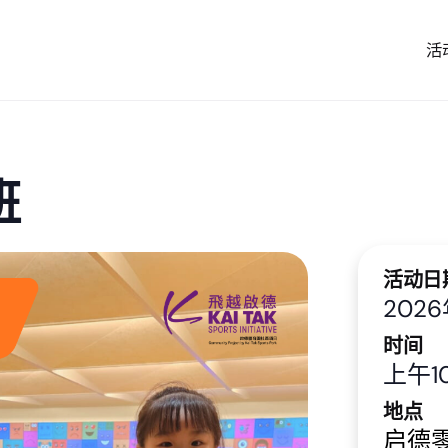
活
班
活动日
202
时间
上午10
地点
启德零售