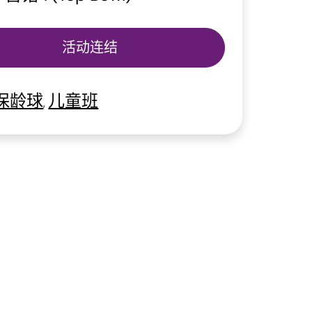
活动连结
保龄球
儿童班
,