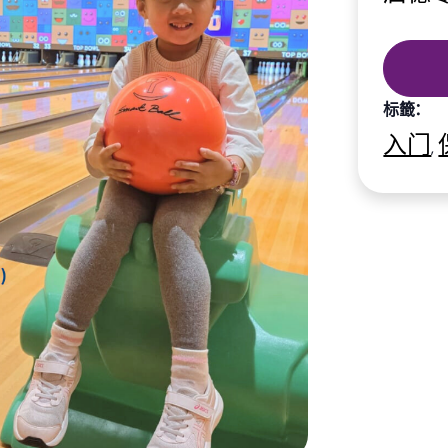
标籤：
入门
,