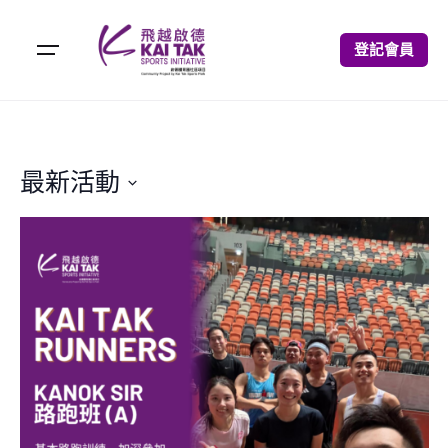
登記會員
最新活動
S
e
l
e
c
t
d
a
t
e
.