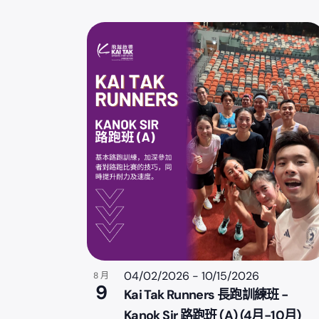
S
e
l
e
c
t
d
a
t
e
.
04/02/2026
-
10/15/2026
8 月
9
Kai Tak Runners 長跑訓練班 -
Kanok Sir 路跑班 (A) (4月-10月)