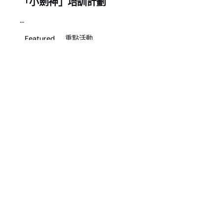
「小劍神」培訓計劃
...
Featured
重點活動
了解更多
歡迎追蹤我們
免責聲明
資助
常見問題
網站地圖
條款及條件
私隱政策
© Kai Tak Sports Initiative Foundation Limited. All rights