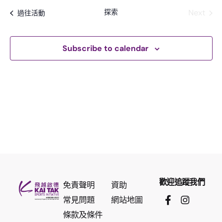
e
探索
Next
過往活動
l
未來活
e
c
t
Subscribe to calendar
d
a
t
e
.
歡迎追蹤我們
免責聲明
資助
常見問題
網站地圖
條款及條件