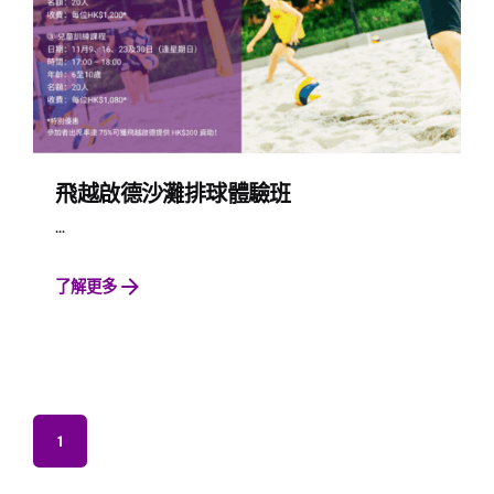
飛越啟德沙灘排球體驗班
...
了解更多
1