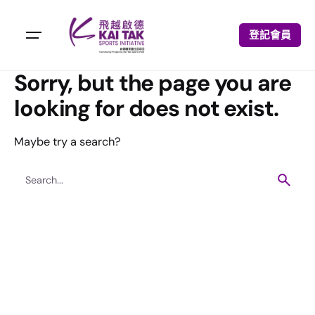
登記會員
Sorry, but the page you are
looking for does not exist.
Maybe try a search?