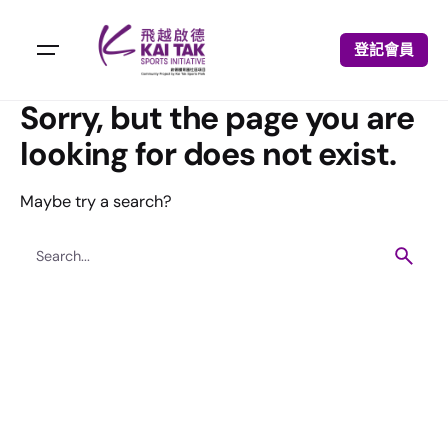
登記會員
Sorry, but the page you are
looking for does not exist.
Maybe try a search?