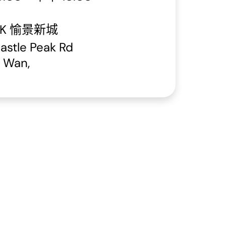
ARK 愉景新城
astle Peak Rd
n Wan
,