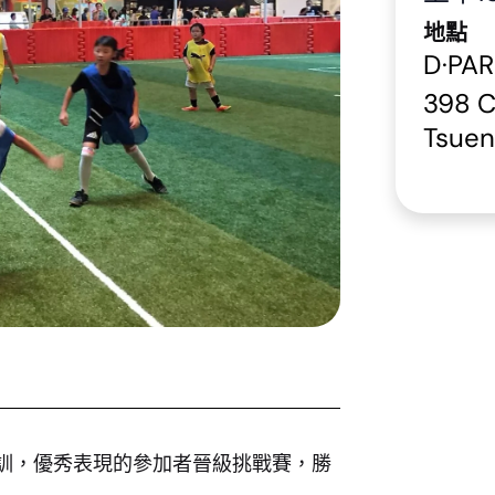
地點
D·P
398 C
Tsue
訓，優秀表現的參加者晉級挑戰賽，勝