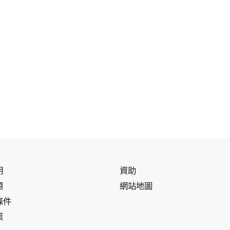
明
資助
題
網站地圖
條件
策