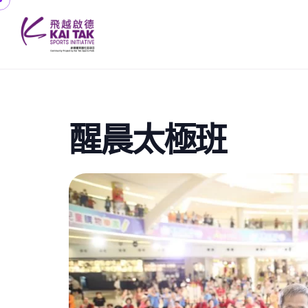
醒晨太極班