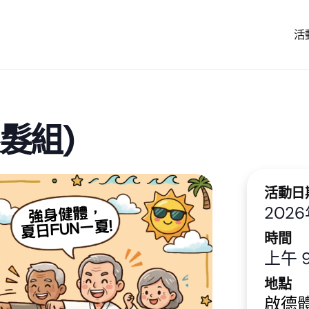
活
髮組)
活動日
202
時間
上午 9
地點
啟德體