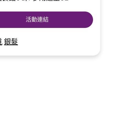
活動連結
道
銀髮
,