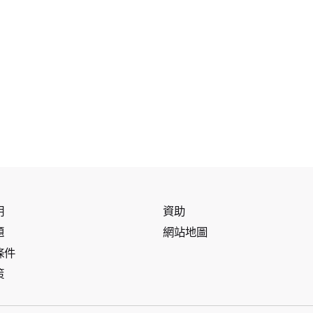
明
資助
題
網站地圖
條件
策