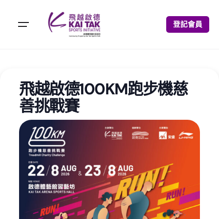
登記會員
飛越啟德100KM跑步機慈
善挑戰賽